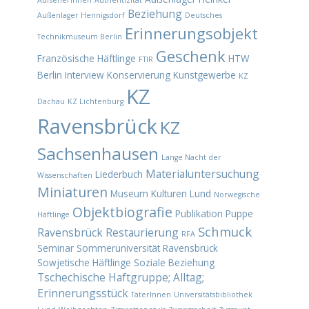
Beziehung
Außenlager Hennigsdorf
Deutsches
Erinnerungsobjekt
Technikmuseum Berlin
Geschenk
Französische Häftlinge
HTW
FTIR
Berlin
Interview
Konservierung
Kunstgewerbe
KZ
KZ
Dachau
KZ Lichtenburg
Ravensbrück
KZ
Sachsenhausen
Lange Nacht der
Materialuntersuchung
Liederbuch
Wissenschaften
Miniaturen
Museum Kulturen Lund
Norwegische
Objektbiografie
Publikation
Puppe
Häftlinge
Schmuck
Ravensbrück
Restaurierung
RFA
Seminar
Sommeruniversität Ravensbrück
Sowjetische Häftlinge
Soziale Beziehung
Tschechische Haftgruppe; Alltag;
Erinnerungsstück
TäterInnen
Universitätsbibliothek