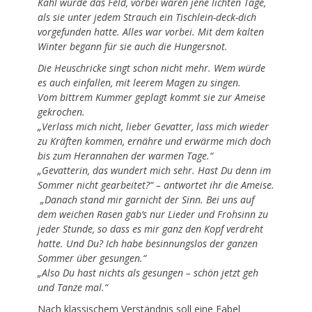
Kahl wurde das Feld, vorbei waren jene lichten Tage,
als sie unter jedem Strauch ein Tischlein-deck-dich
vorgefunden hatte. Alles war vorbei. Mit dem kalten
Winter begann für sie auch die Hungersnot.
Die Heuschricke singt schon nicht mehr. Wem würde
es auch einfallen, mit leerem Magen zu singen.
Vom bittrem Kummer geplagt kommt sie zur Ameise
gekrochen.
„Verlass mich nicht, lieber Gevatter, lass mich wieder
zu Kräften kommen, ernähre und erwärme mich doch
bis zum Herannahen der warmen Tage.“
„Gevatterin, das wundert mich sehr. Hast Du denn im
Sommer nicht gearbeitet?“ – antwortet ihr die Ameise.
„Danach stand mir garnicht der Sinn. Bei uns auf
dem weichen Rasen gab’s nur Lieder und Frohsinn zu
jeder Stunde, so dass es mir ganz den Kopf verdreht
hatte. Und Du? Ich habe besinnungslos der ganzen
Sommer über gesungen.“
„Also Du hast nichts als gesungen – schön jetzt geh
und Tanze mal.“
Nach klassischem Verständnis soll eine Fabel