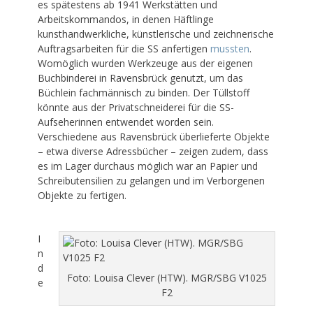
es spätestens ab 1941 Werkstätten und
Arbeitskommandos, in denen Häftlinge
kunsthandwerkliche, künstlerische und zeichnerische
Auftragsarbeiten für die SS anfertigen
mussten
.
Womöglich wurden Werkzeuge aus der eigenen
Buchbinderei in Ravensbrück genutzt, um das
Büchlein fachmännisch zu binden. Der Tüllstoff
könnte aus der Privatschneiderei für die SS-
Aufseherinnen entwendet worden sein.
Verschiedene aus Ravensbrück überlieferte Objekte
– etwa diverse Adressbücher – zeigen zudem, dass
es im Lager durchaus möglich war an Papier und
Schreibutensilien zu gelangen und im Verborgenen
Objekte zu fertigen.
I
n
d
Foto: Louisa Clever (HTW). MGR/SBG V1025
e
F2