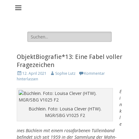
Material - Beziehung -
Geschlecht
Artefakte aus den KZ Ravensbrück und Sachsenhausen
Suche
nach:
ObjektBiografie*13: Eine Fabel voller
Fragezeichen
P
A
12. April 2021
Sophie Lutz
Kommentar
o
u
hinterlassen
s
t
t
h
E
e
o
i
d
r
n
o
Büchlein. Foto: Louisa Clever (HTW).
k
n
MGR/SBG V1025 F2
l
e
ines Büchlein mit einem rosafarbenen Tülleinband
befindet sich seit 1959 in der Sammlung der Mahn-