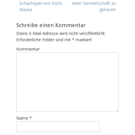
Beitrag:
Schachspiel von Doris
Beitrag:
einer Gemeinschaft zu
i
o
Maase
gehören
e
r
n
t
e
Schreibe einen Kommentar
Deine E-Mail-Adresse wird nicht veröffentlicht.
Erforderliche Felder sind mit
*
markiert
Kommentar
Name
*