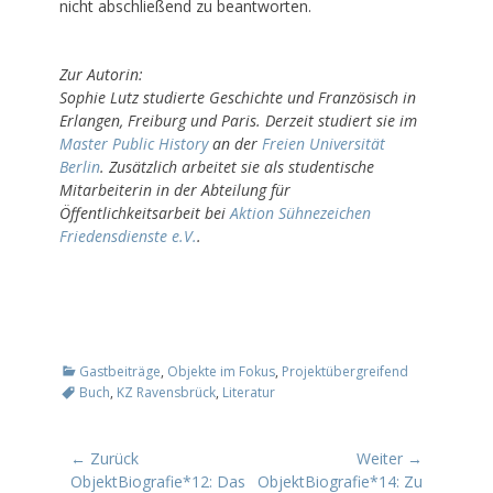
nicht abschließend zu beantworten.
Zur Autorin:
Sophie Lutz studierte Geschichte und Französisch in
Erlangen, Freiburg und Paris. Derzeit studiert sie im
Master Public History
an der
Freien Universität
Berlin
. Zusätzlich arbeitet sie als studentische
Mitarbeiterin in der Abteilung für
Öffentlichkeitsarbeit bei
Aktion Sühnezeichen
Friedensdienste e.V.
.
K
S
Gastbeiträge
,
Objekte im Fokus
,
Projektübergreifend
a
c
Buch
,
KZ Ravensbrück
,
Literatur
t
h
e
l
g
a
Beitrags-
← Zurück
Weiter →
o
g
Vorheriger
ObjektBiografie*12: Das
Nächster
ObjektBiografie*14: Zu
Navigation
r
w