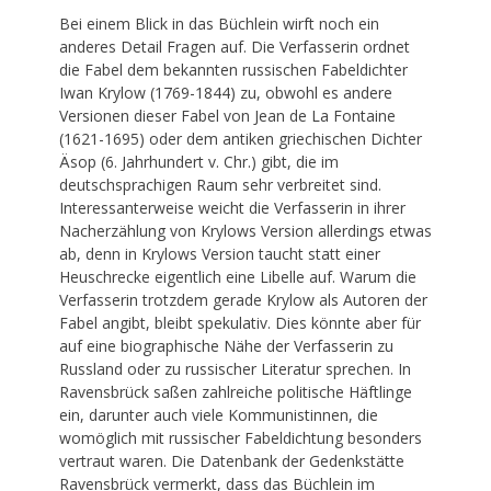
Bei einem Blick in das Büchlein wirft noch ein
anderes Detail Fragen auf. Die Verfasserin ordnet
die Fabel dem bekannten russischen Fabeldichter
Iwan Krylow (1769-1844) zu, obwohl es andere
Versionen dieser Fabel von Jean de La Fontaine
(1621-1695) oder dem antiken griechischen Dichter
Äsop (6. Jahrhundert v. Chr.) gibt, die im
deutschsprachigen Raum sehr verbreitet sind.
Interessanterweise weicht die Verfasserin in ihrer
Nacherzählung von Krylows Version allerdings etwas
ab, denn in Krylows Version taucht statt einer
Heuschrecke eigentlich eine Libelle auf. Warum die
Verfasserin trotzdem gerade Krylow als Autoren der
Fabel angibt, bleibt spekulativ. Dies könnte aber für
auf eine biographische Nähe der Verfasserin zu
Russland oder zu russischer Literatur sprechen. In
Ravensbrück saßen zahlreiche politische Häftlinge
ein, darunter auch viele Kommunistinnen, die
womöglich mit russischer Fabeldichtung besonders
vertraut waren. Die Datenbank der Gedenkstätte
Ravensbrück vermerkt, dass das Büchlein im