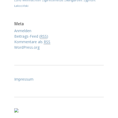
Lund
Weihnachten
Zigarettenetuis
Zwangsarbeit
Zygmunt
Łakociński
Meta
Anmelden
Beitrags-Feed (
RSS
)
Kommentare als
RSS
WordPress.org
Impressum