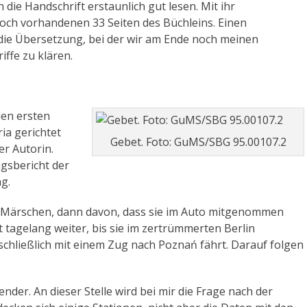
ie Handschrift erstaunlich gut lesen. Mit ihr
s
 noch vorhandenen 33 Seiten des Büchleins. Einen
t
die Übersetzung, bei der wir am Ende noch meinen
ä
iffe zu klären.
r
k
e
z
den ersten
u
ria gerichtet
r
Gebet. Foto: GuMS/SBG 95.00107.2
er Autorin.
e
ngsbericht der
g
g.
e
l
n Märschen, dann davon, dass sie im Auto mitgenommen
n
st tagelang weiter, bis sie im zertrümmerten Berlin
.
 schließlich mit einem Zug nach Poznań fährt. Darauf folgen
ender. An dieser Stelle wird bei mir die Frage nach der