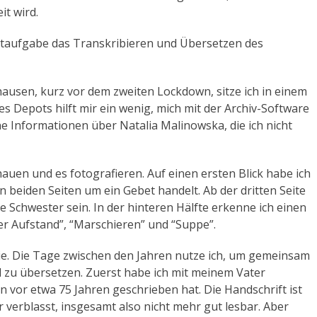
r
it wird.
b
e
uptaufgabe das Transkribieren und Übersetzen des
n
u
t
ausen, kurz vor dem zweiten Lockdown, sitze ich in einem
z
s Depots hilft mir ein wenig, mich mit der Archiv-Software
e
ine Informationen über Natalia Malinowska, die ich nicht
n
,
auen und es fotografieren. Auf einen ersten Blick habe ich
u
 beiden Seiten um ein Gebet handelt. Ab der dritten Seite
m
e Schwester sein. In der hinteren Hälfte erkenne ich einen
d
r Aufstand”, “Marschieren” und “Suppe”.
i
e
ie. Die Tage zwischen den Jahren nutze ich, um gemeinsam
L
d zu übersetzen. Zuerst habe ich mit meinem Vater
a
n vor etwa 75 Jahren geschrieben hat. Die Handschrift ist
u
r verblasst, insgesamt also nicht mehr gut lesbar. Aber
t