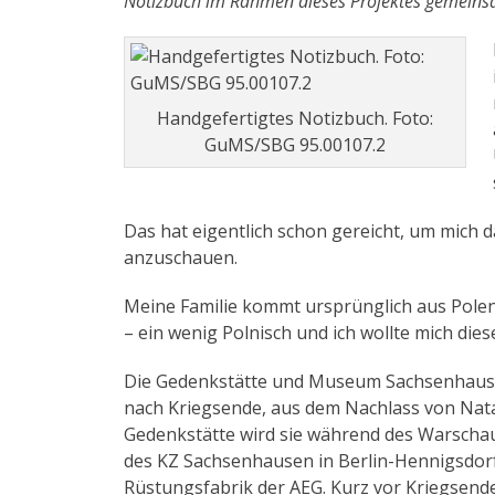
Notizbuch im Rahmen dieses Projektes gemeinsa
i
o
n
o
-
P
Handgefertigtes Notizbuch. Foto:
l
GuMS/SBG 95.00107.2
a
y
e
Das hat eigentlich schon gereicht, um mich 
r
anzuschauen.
Meine Familie kommt ursprünglich aus Polen
– ein wenig Polnisch und ich wollte mich di
Die Gedenkstätte und Museum Sachsenhausen 
nach Kriegsende, aus dem Nachlass von Nata
Gedenkstätte wird sie während des Warschau
des KZ Sachsenhausen in Berlin-Hennigsdorf
Rüstungsfabrik der AEG. Kurz vor Kriegsende