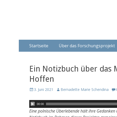
Material - Bezieh
Artefakte aus den KZ Ravensbrück und Sachsenhaus
Springe
Primäres Menü
Startseite
Über das Forschungsprojekt
zum
Inhalt
Ein Notizbuch über das
Hoffen
P
3. Juni 2021
A
Bernadette Marie Schendina
o
u
s
t
A
00:00
t
h
u
Eine polnische Überlebende hält ihre Gedanken un
e
o
d
d
r