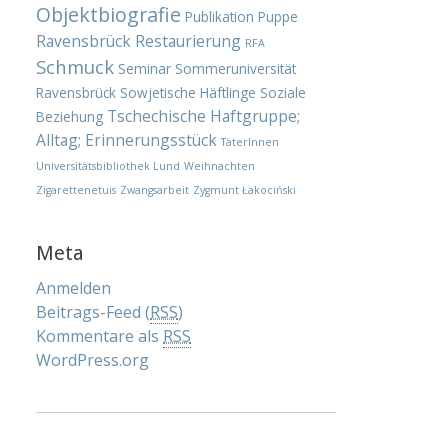
Objektbiografie
Publikation
Puppe
Ravensbrück
Restaurierung
RFA
Schmuck
Seminar
Sommeruniversität
Ravensbrück
Sowjetische Häftlinge
Soziale
Tschechische Haftgruppe;
Beziehung
Alltag; Erinnerungsstück
TäterInnen
Universitätsbibliothek Lund
Weihnachten
Zigarettenetuis
Zwangsarbeit
Zygmunt Łakociński
Meta
Anmelden
Beitrags-Feed (
RSS
)
Kommentare als
RSS
WordPress.org