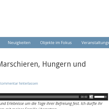
ung - Geschlecht
en
Neuigkeiten
Objekte im Fokus
Veranstaltung
 Marschieren, Hungern und
Kommentar hinterlassen
P
00:00
f
d Erlebnisse um die Tage ihrer Befreiung fest. Ich durfte ihr
e