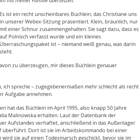
m mit meiner Familie übersetzen.
i
Es ist ein recht unscheinbares Büchlein, das Christiane uns
l
in unserer Webex-Sitzung präsentiert. Klein, bräunlich, nur
t
mit einer Schnur zusammengehalten. Sie sagt dazu, dass es
a
auf Polnisch verfasst wurde und ein kleines
s
Überraschungspaket ist – niemand weiß genau, was darin
t
steht.
e
n
davon zu überzeugen, mir dieses Büchlein genauer
H
o
c
, ich spreche – zugegebenermaßen mehr schlecht als recht
h
eser Aufgabe annehmen.
/
R
hat das Büchlein im April 1995, also knapp 50 Jahre
u
lia Malinowska erhalten. Laut der Datenbank der
n
er Aufstandes verhaftet, anschließend in das Außenlager
t
 überführt. Dort ist sie im Arbeitskommando bei einer
e
 wird sie auf einen Todesmarsch geschickt, bevor sie im