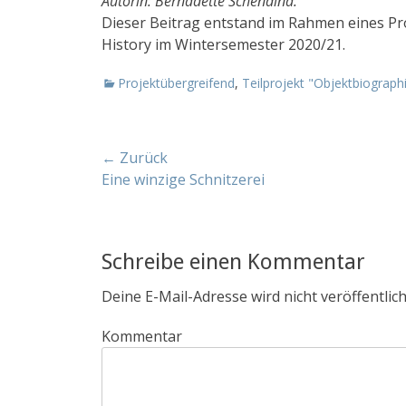
Autorin: Bernadette Schendina.
Dieser Beitrag entstand im Rahmen eines Pro
History im Wintersemester 2020/21.
K
Projektübergreifend
,
Teilprojekt "Objektbiograph
a
t
e
Beitrags-
← Zurück
g
o
Vorheriger
Eine winzige Schnitzerei
Navigation
r
Beitrag:
i
e
n
Schreibe einen Kommentar
Deine E-Mail-Adresse wird nicht veröffentlich
Kommentar