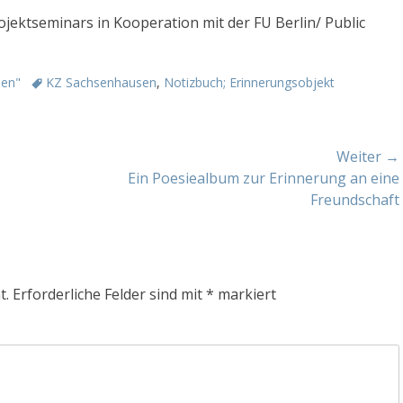
jektseminars in Kooperation mit der FU Berlin/ Public
ien"
S
KZ Sachsenhausen
,
Notizbuch; Erinnerungsobjekt
c
h
l
Weiter →
a
g
Nächster
Ein Poesiealbum zur Erinnerung an eine
w
Beitrag:
Freundschaft
o
r
t
e
t.
Erforderliche Felder sind mit
*
markiert