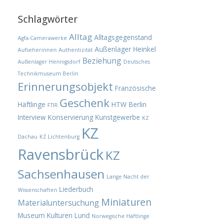
Schlagwörter
Alltag
Alltagsgegenstand
Agfa-Camerawerke
Außenlager Heinkel
Aufseherinnen
Authentizität
Beziehung
Außenlager Hennigsdorf
Deutsches
Technikmuseum Berlin
Erinnerungsobjekt
Französische
Geschenk
Häftlinge
HTW Berlin
FTIR
Interview
Konservierung
Kunstgewerbe
KZ
KZ
Dachau
KZ Lichtenburg
Ravensbrück
KZ
Sachsenhausen
Lange Nacht der
Liederbuch
Wissenschaften
Miniaturen
Materialuntersuchung
Museum Kulturen Lund
Norwegische Häftlinge