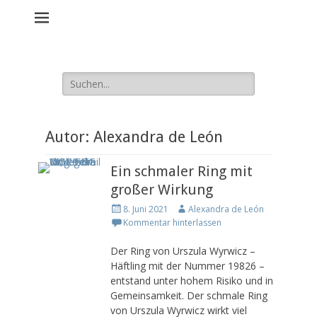
Material - Beziehung -
Geschlecht
Artefakte aus den KZ Ravensbrück und Sachsenhausen
Suche
nach:
Autor:
Alexandra de León
Ein schmaler Ring mit
großer Wirkung
P
A
8. Juni 2021
Alexandra de León
o
u
Kommentar hinterlassen
s
t
t
h
Der Ring von Urszula Wyrwicz –
e
o
Häftling mit der Nummer 19826 –
d
r
entstand unter hohem Risiko und in
o
Gemeinsamkeit. Der schmale Ring
n
von Urszula Wyrwicz wirkt viel