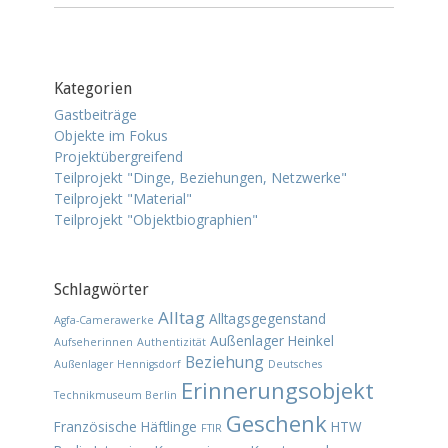
Kategorien
Gastbeiträge
Objekte im Fokus
Projektübergreifend
Teilprojekt "Dinge, Beziehungen, Netzwerke"
Teilprojekt "Material"
Teilprojekt "Objektbiographien"
Schlagwörter
Alltag
Alltagsgegenstand
Agfa-Camerawerke
Außenlager Heinkel
Aufseherinnen
Authentizität
Beziehung
Außenlager Hennigsdorf
Deutsches
Erinnerungsobjekt
Technikmuseum Berlin
Geschenk
Französische Häftlinge
HTW
FTIR