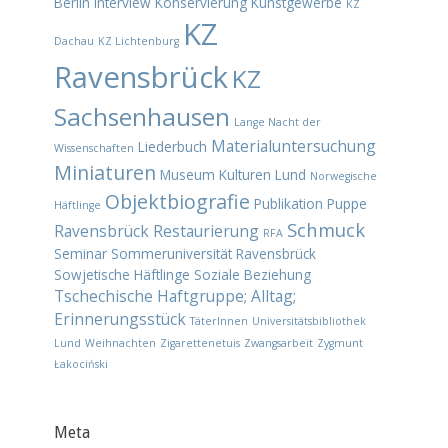
Berlin
Interview
Konservierung
Kunstgewerbe
KZ
KZ
Dachau
KZ Lichtenburg
Ravensbrück
KZ
Sachsenhausen
Lange Nacht der
Materialuntersuchung
Liederbuch
Wissenschaften
Miniaturen
Museum Kulturen Lund
Norwegische
Objektbiografie
Publikation
Puppe
Häftlinge
Schmuck
Ravensbrück
Restaurierung
RFA
Seminar
Sommeruniversität Ravensbrück
Sowjetische Häftlinge
Soziale Beziehung
Tschechische Haftgruppe; Alltag;
Erinnerungsstück
TäterInnen
Universitätsbibliothek
Lund
Weihnachten
Zigarettenetuis
Zwangsarbeit
Zygmunt
Łakociński
Meta