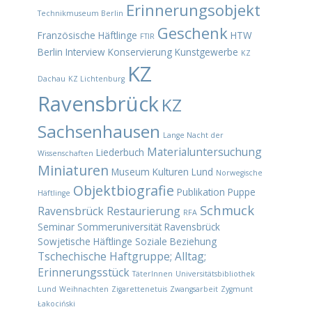
Erinnerungsobjekt
Technikmuseum Berlin
Geschenk
Französische Häftlinge
HTW
FTIR
Berlin
Interview
Konservierung
Kunstgewerbe
KZ
KZ
Dachau
KZ Lichtenburg
Ravensbrück
KZ
Sachsenhausen
Lange Nacht der
Materialuntersuchung
Liederbuch
Wissenschaften
Miniaturen
Museum Kulturen Lund
Norwegische
Objektbiografie
Publikation
Puppe
Häftlinge
Schmuck
Ravensbrück
Restaurierung
RFA
Seminar
Sommeruniversität Ravensbrück
Sowjetische Häftlinge
Soziale Beziehung
Tschechische Haftgruppe; Alltag;
Erinnerungsstück
TäterInnen
Universitätsbibliothek
Lund
Weihnachten
Zigarettenetuis
Zwangsarbeit
Zygmunt
Łakociński