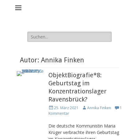
Material - Beziehung -
Geschlecht
Artefakte aus den KZ Ravensbrück und Sachsenhausen
Suche
nach:
Autor:
Annika Finken
ObjektBiografie*8:
Geburtstag im
Konzentrationslager
Ravensbrück?
P
A
25. März 2021
Annika Finken
1
o
u
Kommentar
s
t
t
h
Die deutsche Kommunistin Maria
e
o
Krüger verbrachte ihren Geburtstag
d
r
im Konzentrationslager